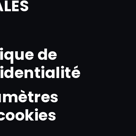
ALES
tique de
identialité
amètres
cookies