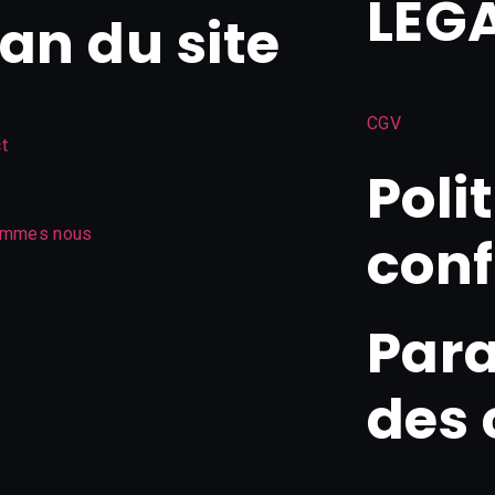
LEG
lan du site
CGV
t
Poli
ommes nous
conf
Par
des 