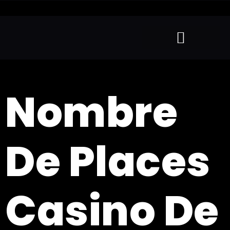
Nombre
De Places
Casino De