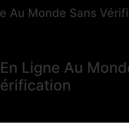
ne Au Monde Sans Vérifi
o En Ligne Au Mond
érification