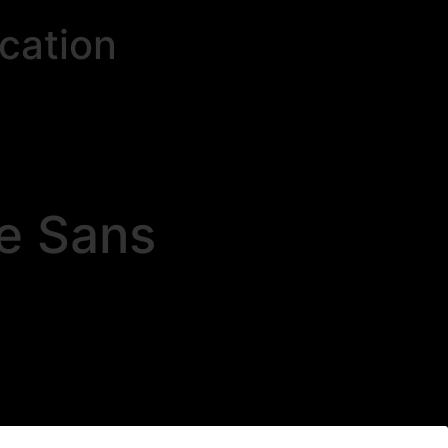
cation
e Sans