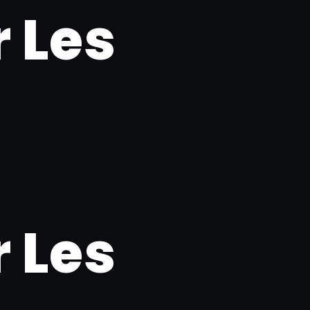
 Les
 Les