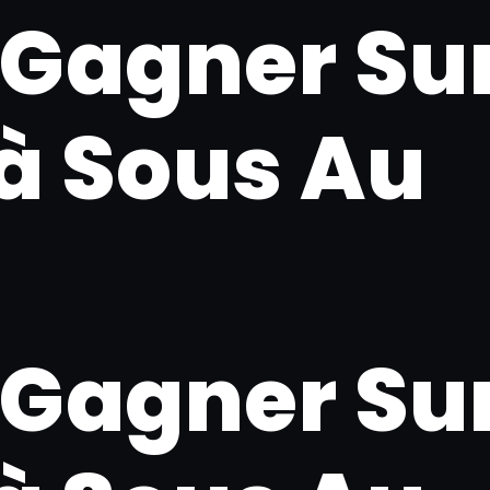
agner Sur
à Sous Au
agner Sur