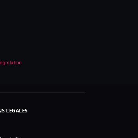
égislation
S LEGALES