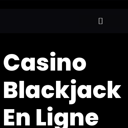
Casino
Blackjack
En Ligne