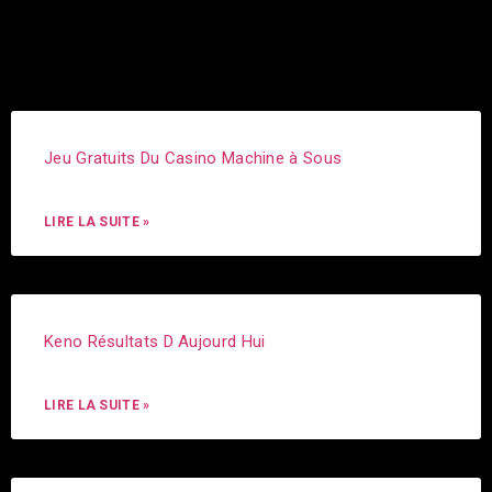
Jeu Gratuits Du Casino Machine à Sous
LIRE LA SUITE »
Keno Résultats D Aujourd Hui
LIRE LA SUITE »