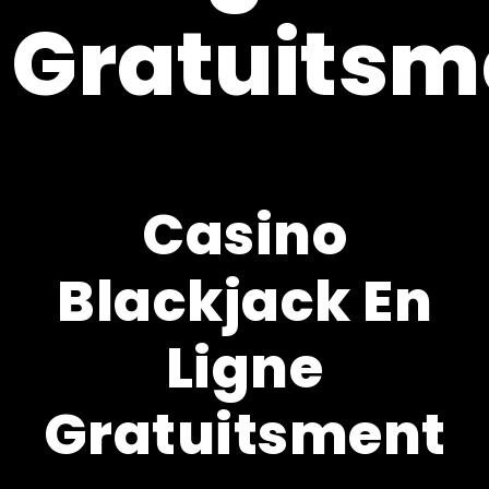
Gratuitsm
Casino
Blackjack En
Ligne
Gratuitsment