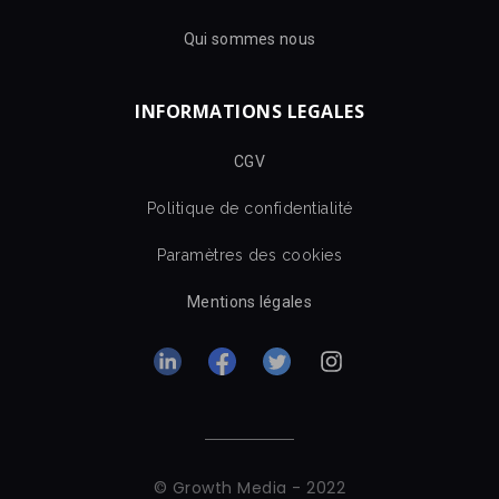
Qui sommes nous
INFORMATIONS LEGALES
CGV
Politique de confidentialité
Paramètres des cookies
Mentions légales
© Growth Media - 2022