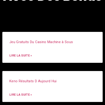
Jeu Gratuits Du Casino Machine à Sous
LIRE LA SUITE »
Keno Résultats D Aujourd Hui
LIRE LA SUITE »