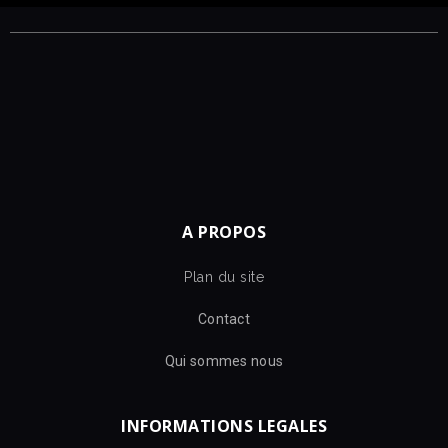
A PROPOS
Plan du site
Contact
Qui sommes nous
INFORMATIONS LEGALES