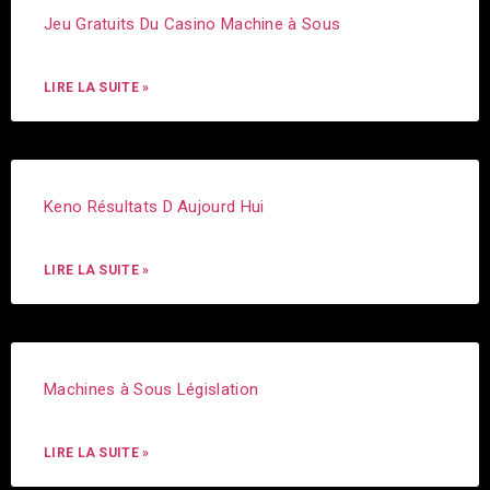
Jeu Gratuits Du Casino Machine à Sous
LIRE LA SUITE »
Keno Résultats D Aujourd Hui
LIRE LA SUITE »
Machines à Sous Législation
LIRE LA SUITE »