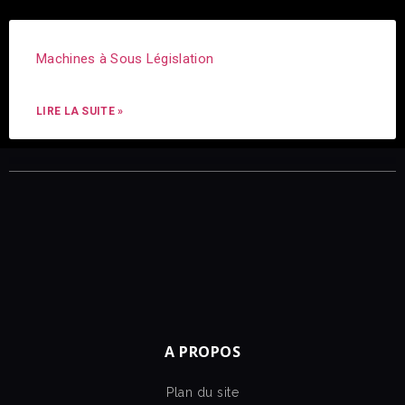
Machines à Sous Législation
LIRE LA SUITE »
A PROPOS
Plan du site