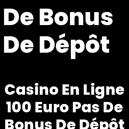
De Bonus
De Dépôt
Casino En Ligne
100 Euro Pas De
Bonus De Dépôt