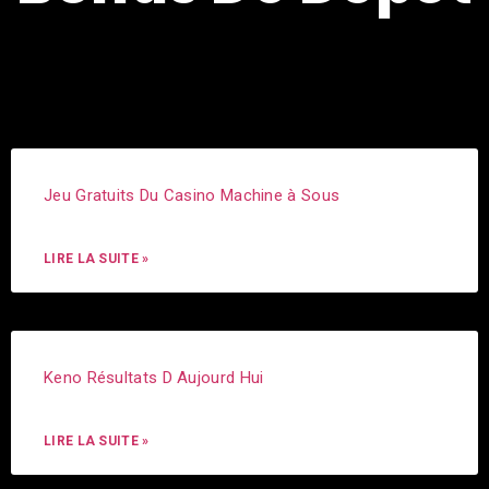
Jeu Gratuits Du Casino Machine à Sous
LIRE LA SUITE »
Keno Résultats D Aujourd Hui
LIRE LA SUITE »