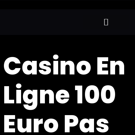
Casino En
Ligne 100
Euro Pas