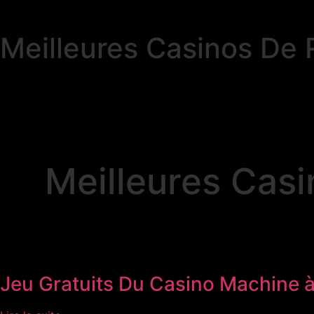
Meilleures Casinos De 
Meilleures Casi
Jeu Gratuits Du Casino Machine 