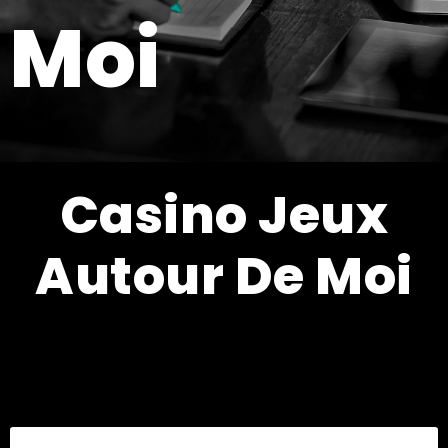
Moi
Casino Jeux
Autour De Moi