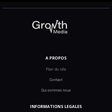
A PROPOS
Plan du site
Contact
Qui sommes nous
INFORMATIONS LEGALES