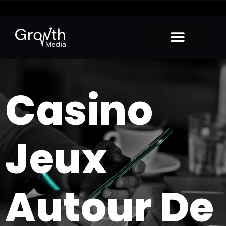
Casino
Jeux
Autour De