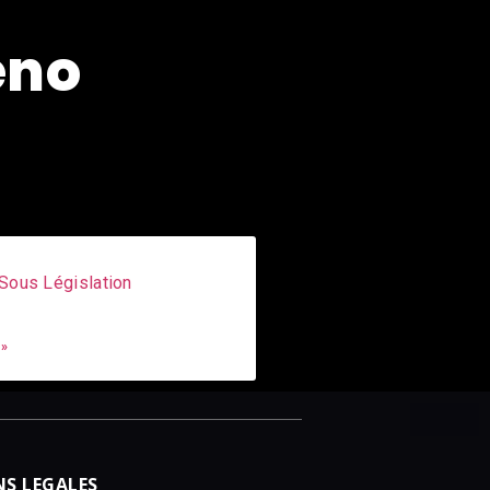
eno
Sous Législation
 »
S LEGALES