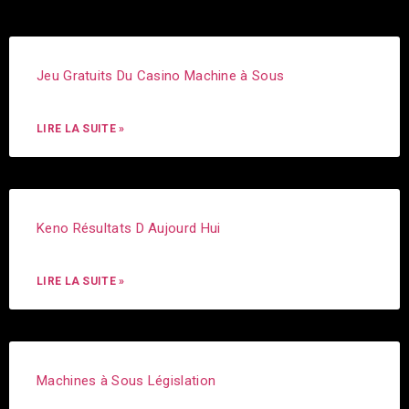
Jeu Gratuits Du Casino Machine à Sous
LIRE LA SUITE »
Keno Résultats D Aujourd Hui
LIRE LA SUITE »
Machines à Sous Législation