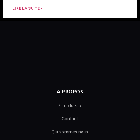
LIRE LA SUITE »
A PROPOS
Plan du site
Contact
Qui sommes nous