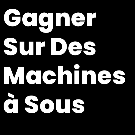
Gagner
Sur Des
Machines
à Sous