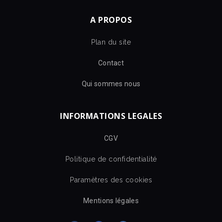
A PROPOS
Plan du site
Contact
Qui sommes nous
INFORMATIONS LEGALES
CGV
Politique de confidentialité
Paramètres des cookies
Mentions légales