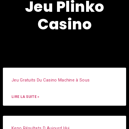
Jeu Plinko
Casino
Jeu Gratuits Du Casino Machine à Sous
LIRE LA SUITE »
Keno Résultats D Aujourd Hui