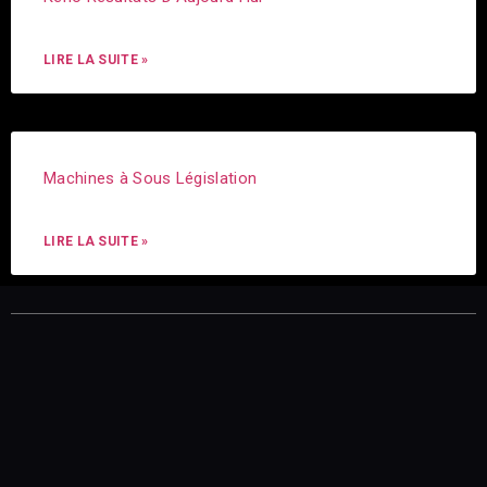
LIRE LA SUITE »
Machines à Sous Législation
LIRE LA SUITE »