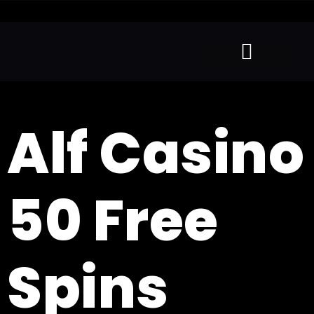
Alf Casino
50 Free
Spins