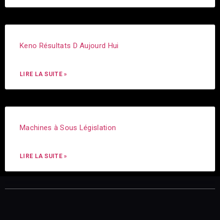
Keno Résultats D Aujourd Hui
LIRE LA SUITE »
Machines à Sous Législation
LIRE LA SUITE »