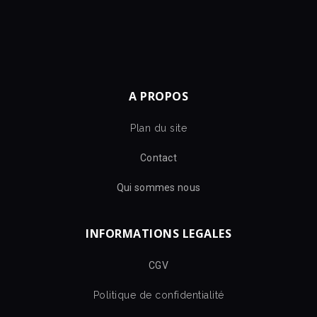
A PROPOS
Plan du site
Contact
Qui sommes nous
INFORMATIONS LEGALES
CGV
Politique de confidentialité