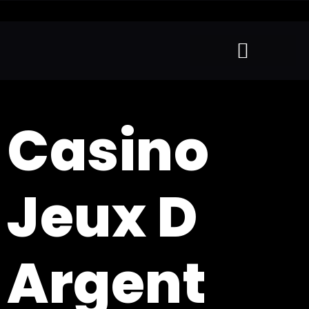
Casino
Jeux D
Argent