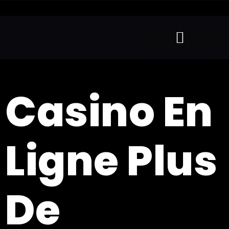
Casino En
Ligne Plus
De