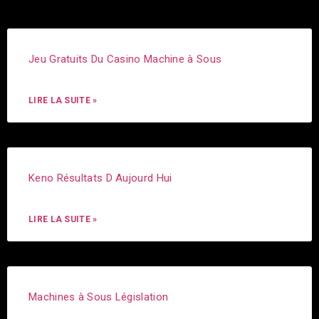
Jeu Gratuits Du Casino Machine à Sous
LIRE LA SUITE »
Keno Résultats D Aujourd Hui
LIRE LA SUITE »
Machines à Sous Législation