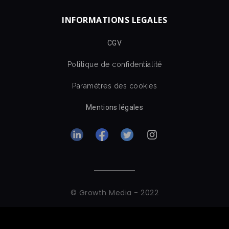
INFORMATIONS LEGALES
CGV
Politique de confidentialité
Paramètres des cookies
Mentions légales
© Growth Media - 2022