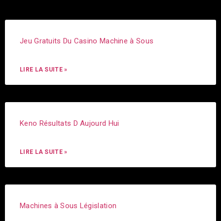
Jeu Gratuits Du Casino Machine à Sous
LIRE LA SUITE »
Keno Résultats D Aujourd Hui
LIRE LA SUITE »
Machines à Sous Législation