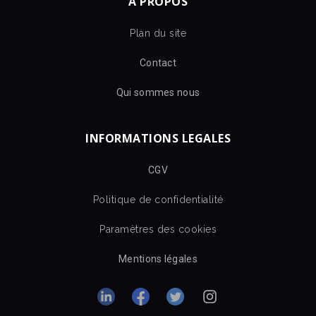
A PROPOS
Plan du site
Contact
Qui sommes nous
INFORMATIONS LEGALES
CGV
Politique de confidentialité
Paramètres des cookies
Mentions légales