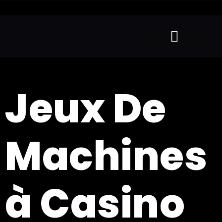
Jeux De
Machines
à Casino