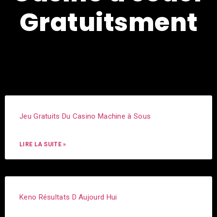
Gratuitsment
Jeu Gratuits Du Casino Machine à Sous
LIRE LA SUITE »
Keno Résultats D Aujourd Hui