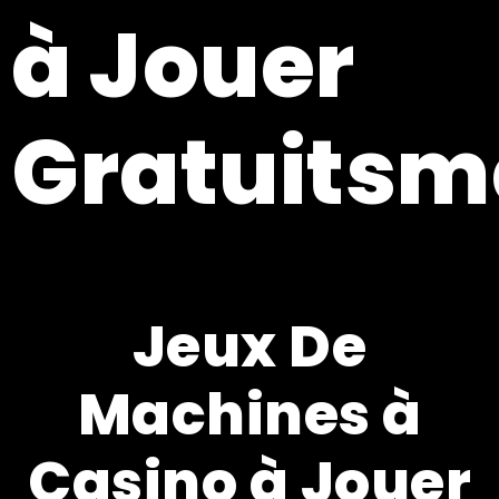
à Jouer
Gratuitsm
Jeux De
Machines à
Casino à Jouer