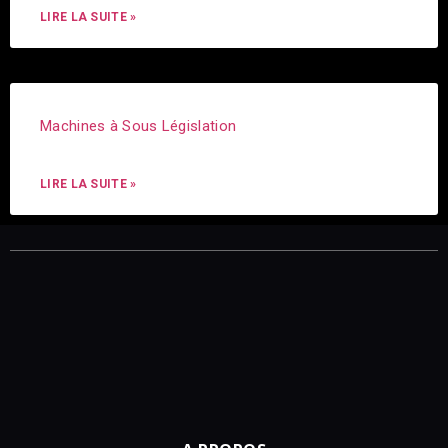
LIRE LA SUITE »
Machines à Sous Législation
LIRE LA SUITE »