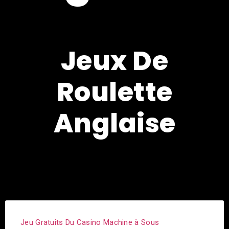
Jeux De
Roulette
Anglaise
Jeu Gratuits Du Casino Machine à Sous