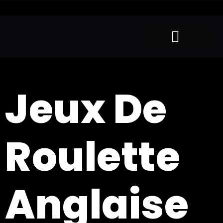
Jeux De
Roulette
Anglaise