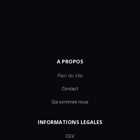
A PROPOS
Plan du site
Contact
Qui sommes nous
INFORMATIONS LEGALES
CGV