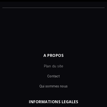
A PROPOS
Plan du site
Contact
Qui sommes nous
INFORMATIONS LEGALES