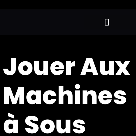
Jouer Aux
Machines
à Sous