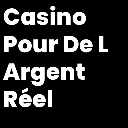
Casino
Pour De L
Argent
Réel