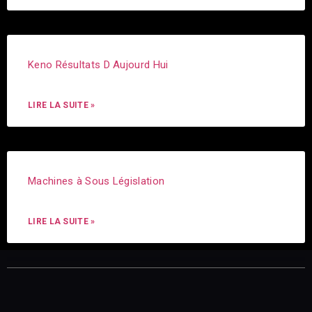
Keno Résultats D Aujourd Hui
LIRE LA SUITE »
Machines à Sous Législation
LIRE LA SUITE »