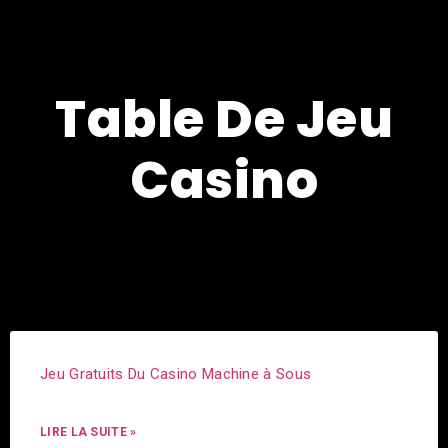
Table De Jeu
Casino
Jeu Gratuits Du Casino Machine à Sous
LIRE LA SUITE »