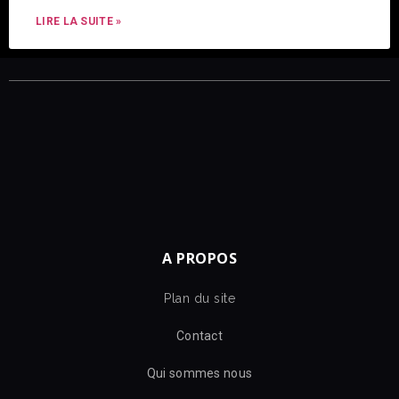
LIRE LA SUITE »
A PROPOS
Plan du site
Contact
Qui sommes nous