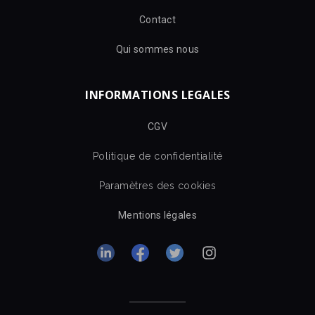
Contact
Qui sommes nous
INFORMATIONS LEGALES
CGV
Politique de confidentialité
Paramètres des cookies
Mentions légales