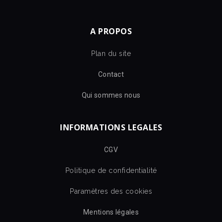
A PROPOS
Plan du site
Contact
Qui sommes nous
INFORMATIONS LEGALES
CGV
Politique de confidentialité
Paramètres des cookies
Mentions légales