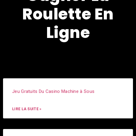
Roulette En
Ligne
Jeu Gratuits Du Casino Machine à Sous
LIRE LA SUITE »