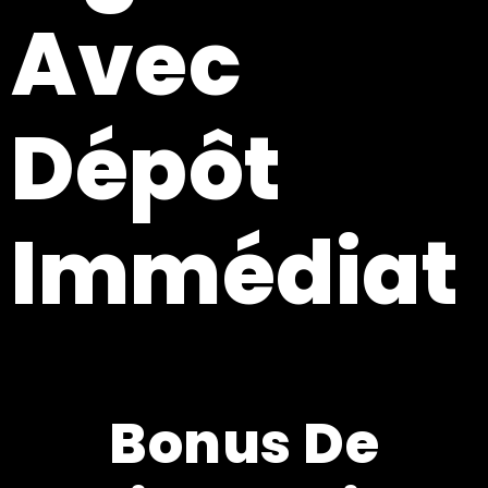
Avec
Dépôt
Immédiat
Bonus De