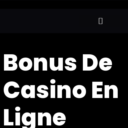
Bonus De
Casino En
Ligne