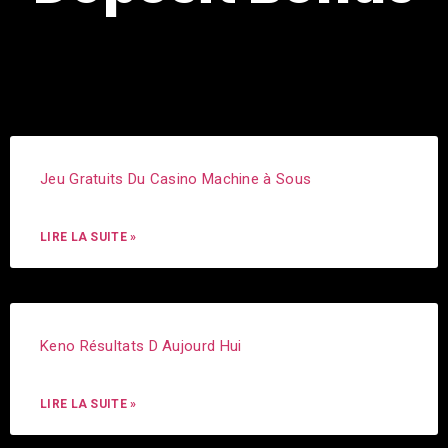
Jeu Gratuits Du Casino Machine à Sous
LIRE LA SUITE »
Keno Résultats D Aujourd Hui
LIRE LA SUITE »