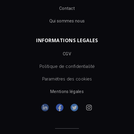
Contact
Qui sommes nous
INFORMATIONS LEGALES
CGV
Politique de confidentialité
Paramètres des cookies
Mentions légales