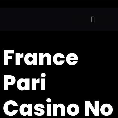
France
Pari
Casino No