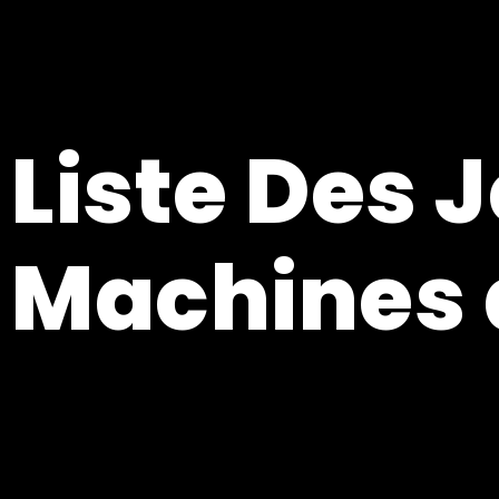
Liste Des 
Machines 