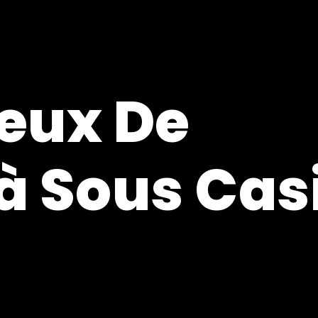
Jeux De
à Sous Cas