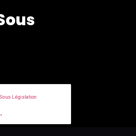
 Sous
Sous Législation
 »