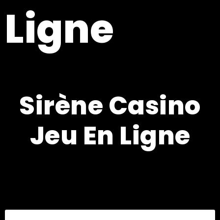
Ligne
Sirène Casino
Jeu En Ligne