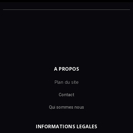
A PROPOS
Plan du site
Contact
Qui sommes nous
INFORMATIONS LEGALES