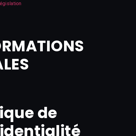
égislation
ORMATIONS
ALES
tique de
identialité