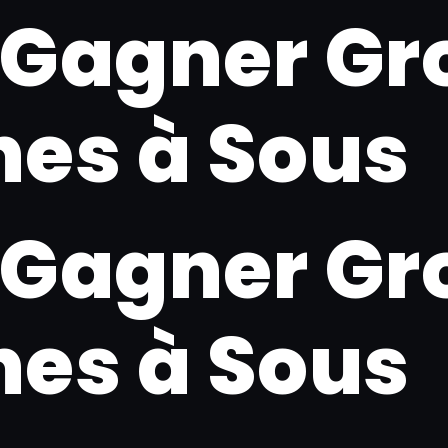
agner Gro
nes à Sous
agner Gro
nes à Sous