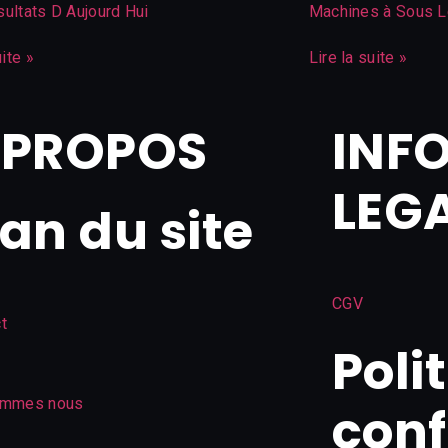
ultats D Aujourd Hui
Machines à Sous L
uite »
Lire la suite »
 PROPOS
INF
LEG
lan du site
CGV
t
Poli
ommes nous
conf