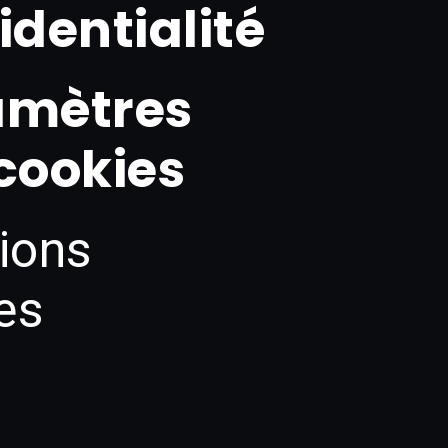
identialité
amètres
cookies
ions
es