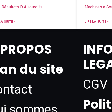
 Résultats D Aujourd Hui
Machines à Sou
LA SUITE »
LIRE LA SUITE »
 PROPOS
INF
LEG
lan du site
CGV
ontact
Poli
ui sommes